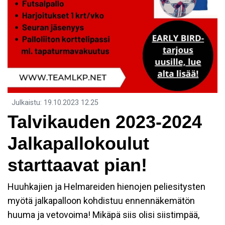
Julkaistu
:
19.10.2023
12.25
Talvikauden 2023-2024
Jalkapallokoulut
starttaavat pian!
Huuhkajien ja Helmareiden hienojen peliesitysten
myötä jalkapalloon kohdistuu ennennäkemätön
huuma ja vetovoima! Mikäpä siis olisi siistimpää,