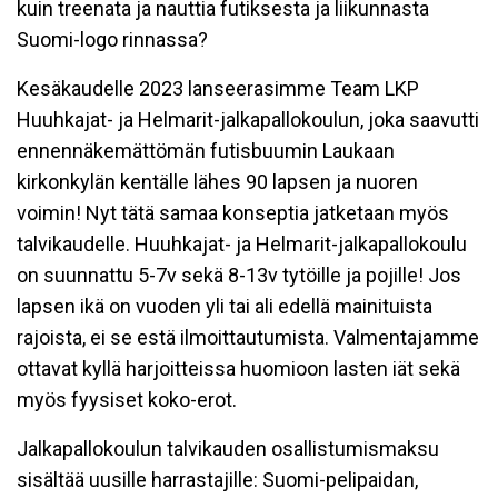
kuin treenata ja nauttia futiksesta ja liikunnasta
Suomi-logo rinnassa?
Kesäkaudelle 2023 lanseerasimme Team LKP
Huuhkajat- ja Helmarit-jalkapallokoulun, joka saavutti
ennennäkemättömän futisbuumin Laukaan
kirkonkylän kentälle lähes 90 lapsen ja nuoren
voimin! Nyt tätä samaa konseptia jatketaan myös
talvikaudelle. Huuhkajat- ja Helmarit-jalkapallokoulu
on suunnattu 5-7v sekä 8-13v tytöille ja pojille! Jos
lapsen ikä on vuoden yli tai ali edellä mainituista
rajoista, ei se estä ilmoittautumista. Valmentajamme
ottavat kyllä harjoitteissa huomioon lasten iät sekä
myös fyysiset koko-erot.
Jalkapallokoulun talvikauden osallistumismaksu
sisältää uusille harrastajille: Suomi-pelipaidan,