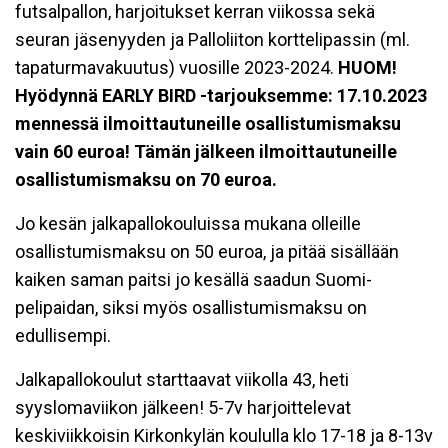
futsalpallon, harjoitukset kerran viikossa sekä
seuran jäsenyyden ja Palloliiton korttelipassin (ml.
tapaturmavakuutus) vuosille 2023-2024.
HUOM!
Hyödynnä EARLY BIRD -tarjouksemme: 17.10.2023
mennessä ilmoittautuneille osallistumismaksu
vain 60 euroa! Tämän jälkeen ilmoittautuneille
osallistumismaksu on 70 euroa.
Jo kesän jalkapallokouluissa mukana olleille
osallistumismaksu on 50 euroa, ja pitää sisällään
kaiken saman paitsi jo kesällä saadun Suomi-
pelipaidan, siksi myös osallistumismaksu on
edullisempi.
Jalkapallokoulut starttaavat viikolla 43, heti
syyslomaviikon jälkeen! 5-7v harjoittelevat
keskiviikkoisin Kirkonkylän koululla klo 17-18 ja 8-13v