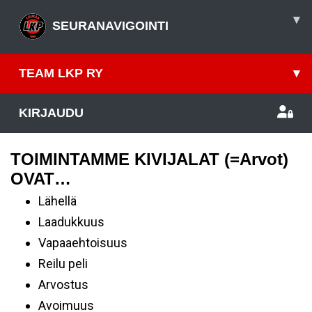
▾
SEURANAVIGOINTI
TEAM LKP RY
▾
KIRJAUDU
TOIMINTAMME KIVIJALAT (=Arvot)
OVAT…
Lähellä
Laadukkuus
Vapaaehtoisuus
Reilu peli
Arvostus
Avoimuus