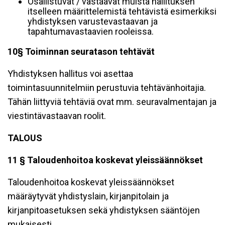
Osallistuvat / vastaavat muista hallituksen
itselleen määrittelemistä tehtävistä esimerkiksi
yhdistyksen varustevastaavan ja
tapahtumavastaavien rooleissa.
10§ Toiminnan seuratason tehtävät
Yhdistyksen hallitus voi asettaa
toimintasuunnitelmiin perustuvia tehtävänhoitajia.
Tähän liittyviä tehtäviä ovat mm. seuravalmentajan ja
viestintävastaavan roolit.
TALOUS
11 § Taloudenhoitoa koskevat yleissäännökset
Taloudenhoitoa koskevat yleissäännökset
määräytyvät yhdistyslain, kirjanpitolain ja
kirjanpitoasetuksen sekä yhdistyksen sääntöjen
mukaisesti.