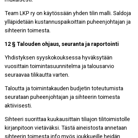
Team LKP ry on käytössään yhden tilin malli. Saldoja
ylläpidetään kustannuspaikoittain puheenjohtajan ja
sihteerin toimesta.
12 § Talouden ohjaus, seuranta ja raportointi
Yhdistyksen syyskokouksessa hyväksytään
vuosittain toimintasuunnitelma ja talousarvio
seuraavaa tilikautta varten.
Taloutta ja toimintakauden budjetin toteutumista
seurataan puheenjohtajan ja sihteerin toimesta
aktiivisesti.
Sihteeri suorittaa kuukausittain tiliajon tilitoimistolle
kirjanpitoon vietäväksi. Tästä aineistosta annetaan
sihteerin toimesta info myös joukkueille heidän