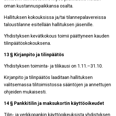
oman kustannuspaikkansa osalta.
Hallituksen kokouksissa ja/tai tilannepalavereissa
taloustilanne esitellään hallituksen jäsenille.
Yhdistyksen kevätkokous toimii päättyneen kauden
tilinpäätöskokouksena.
13 § Kirjanpito ja tilinpäätös
Yhdistyksen toiminta- ja tilikausi on 1.11.–31.10.
Kirjanpito ja tilinpäätös laaditaan hallituksen
valitsemassa tilitoimistossa sääntöjen ja annettujen
ohjeiden mukaisesti.
14 § Pankkitilin ja maksukortin käyttöoikeudet
Tilin- ja verkkopankin käyttöoikeuksista yhdistyksen