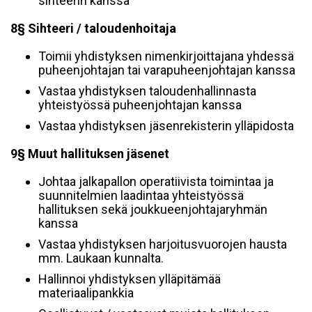
sihteerin kanssa
8§ Sihteeri / taloudenhoitaja
Toimii yhdistyksen nimenkirjoittajana yhdessä
puheenjohtajan tai varapuheenjohtajan kanssa
Vastaa yhdistyksen taloudenhallinnasta
yhteistyössä puheenjohtajan kanssa
Vastaa yhdistyksen jäsenrekisterin ylläpidosta
9§ Muut hallituksen jäsenet
Johtaa jalkapallon operatiivista toimintaa ja
suunnitelmien laadintaa yhteistyössä
hallituksen sekä joukkueenjohtajaryhmän
kanssa
Vastaa yhdistyksen harjoitusvuorojen hausta
mm. Laukaan kunnalta.
Hallinnoi yhdistyksen ylläpitämää
materiaalipankkia