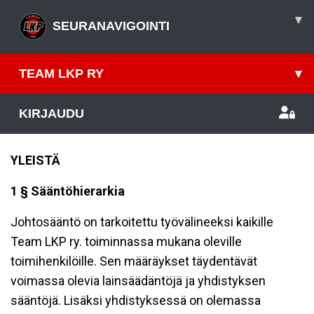
▾
SEURANAVIGOINTI
TEAM LKP RY
▾
KIRJAUDU
YLEISTÄ
1 § Sääntöhierarkia
Johtosääntö on tarkoitettu työvälineeksi kaikille
Team LKP ry. toiminnassa mukana oleville
toimihenkilöille. Sen määräykset täydentävät
voimassa olevia lainsäädäntöjä ja yhdistyksen
sääntöjä. Lisäksi yhdistyksessä on olemassa