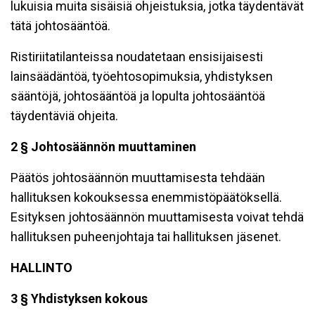
lukuisia muita sisäisiä ohjeistuksia, jotka täydentävät
tätä johtosääntöä.
Ristiriitatilanteissa noudatetaan ensisijaisesti
lainsäädäntöä, työehtosopimuksia, yhdistyksen
sääntöjä, johtosääntöä ja lopulta johtosääntöä
täydentäviä ohjeita.
2 § Johtosäännön muuttaminen
Päätös johtosäännön muuttamisesta tehdään
hallituksen kokouksessa enemmistöpäätöksellä.
Esityksen johtosäännön muuttamisesta voivat tehdä
hallituksen puheenjohtaja tai hallituksen jäsenet.
HALLINTO
3 § Yhdistyksen kokous