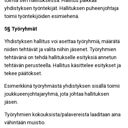
toimia sen hallituksessa. Hallitus palkkaa
yhdistyksen työntekijät. Hallituksen puheenjohtaja
toimii työntekijöiden esimiehenä.
5§ Työryhmät
Yhdistyksen hallitus voi asettaa työryhmiä, määrätä
niiden tehtävät ja valita niihin jäsenet. Työryhmien
tehtävänä on tehdä hallitukselle esityksiä annetun
tehtävän perusteella. Hallitus käsittelee esitykset ja
tekee päätökset.
Esimerkkinä työryhmästä yhdistyksen sisällä toimii
joukkueenjohtajaryhmä, jota johtaa
hallituksen
jäsen.
Työryhmien kokouksista/palavereista laaditaan aina
vähintään muistio.