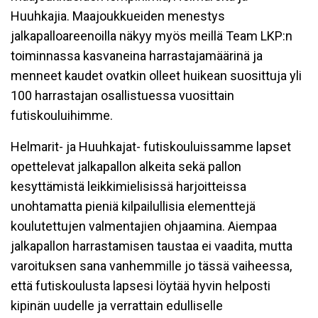
Huuhkajia. Maajoukkueiden menestys
jalkapalloareenoilla näkyy myös meillä Team LKP:n
toiminnassa kasvaneina harrastajamäärinä ja
menneet kaudet ovatkin olleet huikean suosittuja yli
100 harrastajan osallistuessa vuosittain
futiskouluihimme.
Helmarit- ja Huuhkajat- futiskouluissamme lapset
opettelevat jalkapallon alkeita sekä pallon
kesyttämistä leikkimielisissä harjoitteissa
unohtamatta pieniä kilpailullisia elementtejä
koulutettujen valmentajien ohjaamina. Aiempaa
jalkapallon harrastamisen taustaa ei vaadita, mutta
varoituksen sana vanhemmille jo tässä vaiheessa,
että futiskoulusta lapsesi löytää hyvin helposti
kipinän uudelle ja verrattain edulliselle