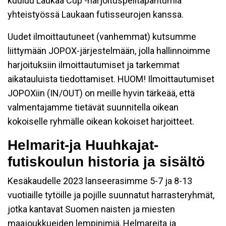
kuuluu Laukaa Cup -harjoituspelitapahtumia
yhteistyössä Laukaan futisseurojen kanssa.
Uudet ilmoittautuneet (vanhemmat) kutsumme
liittymään JOPOX-järjestelmään, jolla hallinnoimme
harjoituksiin ilmoittautumiset ja tarkemmat
aikatauluista tiedottamiset. HUOM! Ilmoittautumiset
JOPOXiin (IN/OUT) on meille hyvin tärkeää, että
valmentajamme tietävät suunnitella oikean
kokoiselle ryhmälle oikean kokoiset harjoitteet.
Helmarit-ja Huuhkajat-
futiskoulun historia ja sisältö
Kesäkaudelle 2023 lanseerasimme 5-7 ja 8-13
vuotiaille tytöille ja pojille suunnatut harrasteryhmät,
jotka kantavat Suomen naisten ja miesten
maajoukkueiden lempinimiä, Helmareita ja