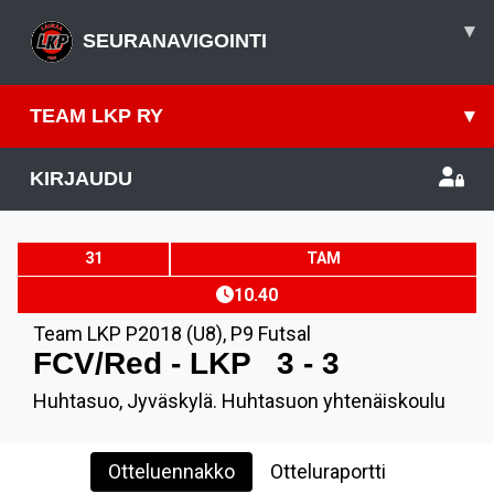
▾
SEURANAVIGOINTI
TEAM LKP RY
▾
KIRJAUDU
31
TAM
10.40
Team LKP P2018 (U8)
,
P9 Futsal
FCV/Red - LKP
3 - 3
Huhtasuo, Jyväskylä. Huhtasuon yhtenäiskoulu
Otteluennakko
Otteluraportti