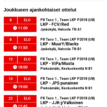
Joukkueen ajankohtaiset ottelut
P8 Taso 1 , Team LKP P2018 (U8)
8
ELO
LKP - FCV/Red
11:00
Jyväskylä, Halssila TN A1
P8 Taso 1 , Team LKP P2018 (U8)
8
ELO
LKP - MuurY/Blacks
11:50
Jyväskylä, Halssila TN B1
P8 Taso 1 , Team LKP P2018 (U8)
13
ELO
LKP - ViPa/Musta
18:00
Pieksämäki, Keskuskenttä N B1
P8 Taso 1 , Team LKP P2018 (U8)
13
ELO
LKP - JPS punainen
19:00
Pieksämäki, Keskuskenttä N B1
P8 Taso 1 , Team LKP P2018 (U8)
22
ELO
LKP - JJK-j/Valkoinen
12:45