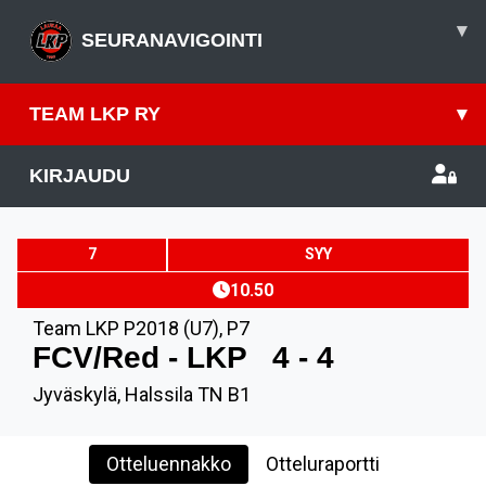
▾
SEURANAVIGOINTI
TEAM LKP RY
▾
KIRJAUDU
7
SYY
10.50
Team LKP P2018 (U7)
,
P7
FCV/Red - LKP
4 - 4
Jyväskylä, Halssila TN B1
Otteluennakko
Otteluraportti