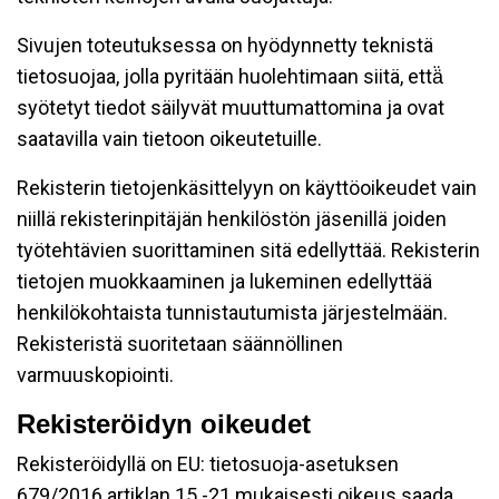
Sivujen toteutuksessa on hyödynnetty teknistä
tietosuojaa, jolla pyritään huolehtimaan siitä, että̈
syötetyt tiedot säilyvät muuttumattomina ja ovat
saatavilla vain tietoon oikeutetuille.
Rekisterin tietojenkäsittelyyn on käyttöoikeudet vain
niillä rekisterinpitäjän henkilöstön jäsenillä joiden
työtehtävien suorittaminen sitä edellyttää. Rekisterin
tietojen muokkaaminen ja lukeminen edellyttää
henkilökohtaista tunnistautumista järjestelmään.
Rekisteristä suoritetaan säännöllinen
varmuuskopiointi.
Rekisteröidyn oikeudet
Rekisteröidyllä on EU: tietosuoja-asetuksen
679/2016 artiklan 15 -21 mukaisesti oikeus saada