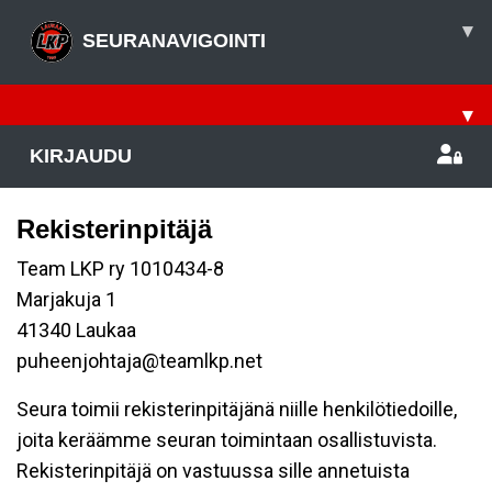
▾
SEURANAVIGOINTI
▾
KIRJAUDU
Rekisterinpitäjä
Team LKP ry 1010434-8
Marjakuja 1
41340 Laukaa
puheenjohtaja@teamlkp.net
Seura toimii rekisterinpitäjänä niille henkilötiedoille,
joita keräämme seuran toimintaan osallistuvista.
Rekisterinpitäjä on vastuussa sille annetuista