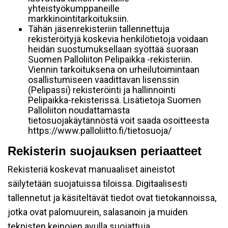
yhteistyökumppaneille
markkinointitarkoituksiin.
Tähän jäsenrekisteriin tallennettuja
rekisteröityjä koskevia henkilötietoja voidaan
heidän suostumuksellaan syöttää suoraan
Suomen Palloliiton Pelipaikka -rekisteriin.
Viennin tarkoituksena on urheilutoimintaan
osallistumiseen vaadittavan lisenssin
(Pelipassi) rekisteröinti ja hallinnointi
Pelipaikka-rekisterissä. Lisätietoja Suomen
Palloliiton noudattamasta
tietosuojakäytännöstä voit saada osoitteesta
https://www.palloliitto.fi/tietosuoja/
Rekisterin suojauksen periaatteet
Rekisteriä koskevat manuaaliset aineistot
säilytetään suojatuissa tiloissa. Digitaalisesti
tallennetut ja käsiteltävät tiedot ovat tietokannoissa,
jotka ovat palomuurein, salasanoin ja muiden
teknisten keinojen avulla suojattuja.