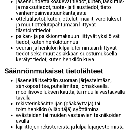
jäsensuhdetta koskevat tiedot, kuten, laskutus-
ja maksutiedot, tuote- ja tilaustiedot, tieto
vanhempainvastuunkantajasta
ottelutilastot, kuten, ottelut, maalit, varoitukset
ja muut ottelutapahtumaan liittyvät
tilastointitiedot
palkan- ja palkkionmaksuun liittyvät yksilöivät
tiedot, kuten henkilötunnus
seuran ja henkilön kilpailutoimintaan liittyvät
tiedot sekä muut asiakkaan suostumuksella
kerätyt tiedot, kuten henkilön kuva
Säännönmukaiset tietolähteet
jäseneltä itseltään suoraan järjestelmään,
sähköpostitse, puhelimitse, lomakkeella,
mobiilisovelluksen kautta, tai muulla vastaavalla
tavalla,
rekisterinkäsittelijän (pääkäyttäjä) tai
toimihenkilön (ylläpitäjä) syöttäminä
evästeiden tai muiden vastaavien tekniikoiden
avulla
lajiliittojen rekistereistä ja kilpailujärjestelmistä