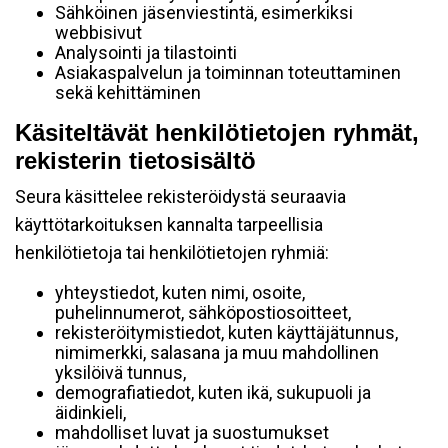
Sähköinen jäsenviestintä, esimerkiksi
webbisivut
Analysointi ja tilastointi
Asiakaspalvelun ja toiminnan toteuttaminen
sekä kehittäminen
Käsiteltävät henkilötietojen ryhmät,
rekisterin tietosisältö
Seura käsittelee rekisteröidystä seuraavia
käyttötarkoituksen kannalta tarpeellisia
henkilötietoja tai henkilötietojen ryhmiä:
yhteystiedot, kuten nimi, osoite,
puhelinnumerot, sähköpostiosoitteet,
rekisteröitymistiedot, kuten käyttäjätunnus,
nimimerkki, salasana ja muu mahdollinen
yksilöivä tunnus,
demografiatiedot, kuten ikä, sukupuoli ja
äidinkieli,
mahdolliset luvat ja suostumukset