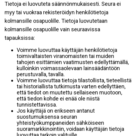
Tietoja ei luovuteta säännönmukaisesti. Seura ei
myy tai vuokraa rekisteröidyn henkilötietoja
kolmansille osapuolille. Tietoja luovutetaan
kolmansille osapuolille vain seuraavissa
tapauksissa:
Voimme luovuttaa käyttäjän henkilötietoja
toimivaltaisten viranomaisten tai muiden
tahojen esittämien vaatimusten edellyttämällä,
kulloinkin voimassaolevaan lainsäädäntöön
perustuvalla, tavalla.
Voimme luovuttaa tietoja tilastollista, tieteellistä
tai historiallista tutkimusta varten edellyttäen,
että tiedot on muutettu sellaiseen muotoon,
että tiedon kohde ei enää ole niistä
tunnistettavissa.
Jos käyttäjä on erikseen antanut
suostumuksensa seuran
yhteistyökumppaneiden sähköiseen
suoramarkkinointiin, voidaan käyttäjän tietoja
luovuttaa tarkoin valituille