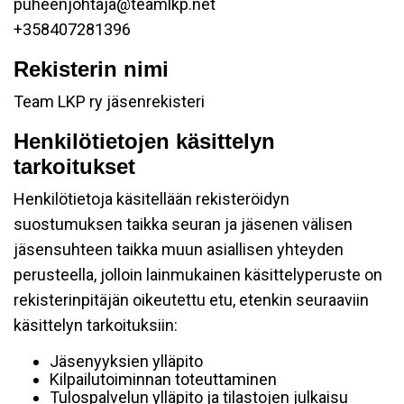
puheenjohtaja@teamlkp.net
+358407281396
Rekisterin nimi
Team LKP ry jäsenrekisteri
Henkilötietojen käsittelyn
tarkoitukset
Henkilötietoja käsitellään rekisteröidyn
suostumuksen taikka seuran ja jäsenen välisen
jäsensuhteen taikka muun asiallisen yhteyden
perusteella, jolloin lainmukainen käsittelyperuste on
rekisterinpitäjän oikeutettu etu, etenkin seuraaviin
käsittelyn tarkoituksiin:
Jäsenyyksien ylläpito
Kilpailutoiminnan toteuttaminen
Tulospalvelun ylläpito ja tilastojen julkaisu