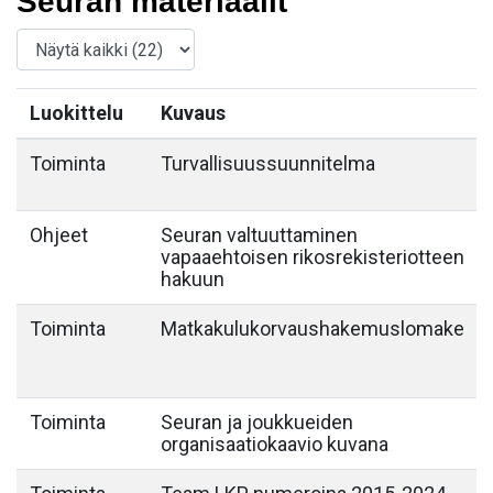
Seuran materiaalit
Luokittelu
Kuvaus
Toiminta
Turvallisuussuunnitelma
Ohjeet
Seuran valtuuttaminen
vapaaehtoisen rikosrekisteriotteen
hakuun
Toiminta
Matkakulukorvaushakemuslomake
Toiminta
Seuran ja joukkueiden
organisaatiokaavio kuvana