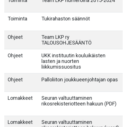
Toiminta
Team LKP numeroina 2015-2024
Toiminta
Tukirahaston säännöt
Ohjeet
Team LKP ry
TALOUSOHJESÄÄNTÖ
Ohjeet
UKK instituutin kouluikäisten
lasten ja nuorten
liikkumissuositus
Ohjeet
Palloliiton joukkueenjohtajan opas
Lomakkeet
Seuran valtuuttaminen
rikosrekisteriotteen hakuun (PDF)
Lomakkeet
Seuran valtuuttaminen