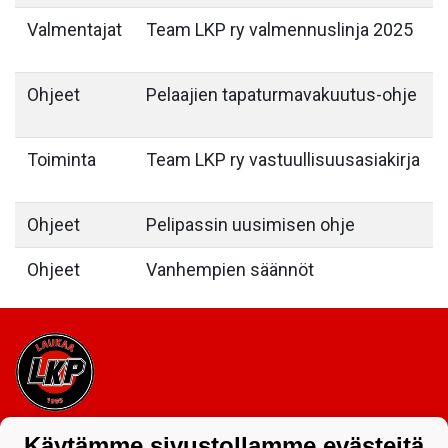
Valmentajat
Team LKP ry valmennuslinja 2025
Ohjeet
Pelaajien tapaturmavakuutus-ohje
Toiminta
Team LKP ry vastuullisuusasiakirja
Ohjeet
Pelipassin uusimisen ohje
Ohjeet
Vanhempien säännöt
Tietosuojaseloste
Käytämme sivustollamme evästeitä