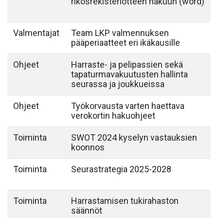
rikosrekisteriotteen hakuun (word)
Valmentajat
Team LKP valmennuksen
pääperiaatteet eri ikäkausille
Ohjeet
Harraste- ja pelipassien sekä
tapaturmavakuutusten hallinta
seurassa ja joukkueissa
Ohjeet
Työkorvausta varten haettava
verokortin hakuohjeet
Toiminta
SWOT 2024 kyselyn vastauksien
koonnos
Toiminta
Seurastrategia 2025-2028
Toiminta
Harrastamisen tukirahaston
säännöt