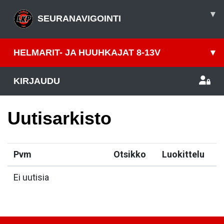
▾
SEURANAVIGOINTI
HELMARIT- JA HUUHKAJAT 8-13V
▾
KIRJAUDU
Uutisarkisto
Pvm
Otsikko
Luokittelu
Ei uutisia