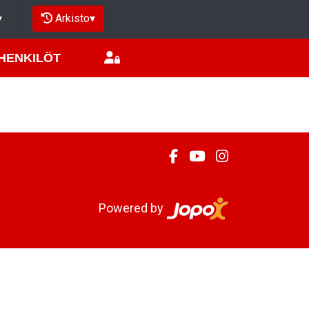
Arkisto
▾
▾
IHENKILÖT
Powered by