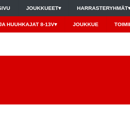
SIVU
JOUKKUEET
▾
HARRASTERYHMÄT
JA HUUHKAJAT 8-13V
▾
JOUKKUE
TOIM