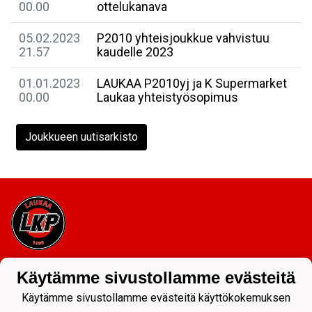
00.00
ottelukanava
05.02.2023
P2010 yhteisjoukkue vahvistuu
21.57
kaudelle 2023
01.01.2023
LAUKAA P2010yj ja K Supermarket
00.00
Laukaa yhteistyösopimus
Joukkueen uutisarkisto
Tietosuojaseloste
Käytämme sivustollamme evästeitä
Käytämme sivustollamme evästeitä käyttökokemuksen