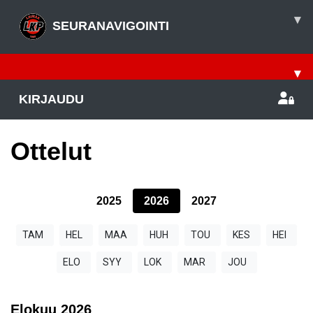
▾
SEURANAVIGOINTI
▾
KIRJAUDU
Ottelut
2025
2026
2027
TAM
HEL
MAA
HUH
TOU
KES
HEI
ELO
SYY
LOK
MAR
JOU
Elokuu
2026