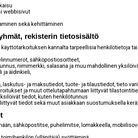
lkaisu
si webbisivut
taminen sekä kehittäminen
yhmät, rekisterin tietosisältö
käyttötarkoituksen kannalta tarpeellisia henkilötietoja tai
elinnumerot, sähköpostiosoitteet,
ätunnus, nimimerkki, salasana ja muu mahdollinen yksilöiv
ja äidinkieli,
, laskutus- ja maksutiedot, tuote- ja tilaustiedot, tieto
 varoitukset ja muut ottelutapahtumaan liittyvät tilastointiti
yksilöivät tiedot, kuten henkilötunnus
 liittyvät tiedot sekä muut asiakkaan suostumuksella kerät
t
mään, sähköpostitse, puhelimitse, lomakkeella, mobiilisove
i toimihenkilön (ylläpitäjä) syöttäminä