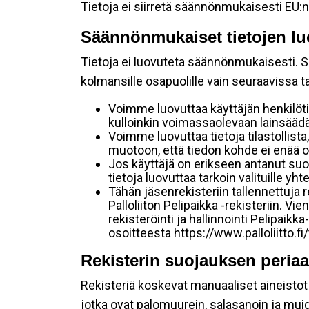
Tietoja ei siirretä säännönmukaisesti EU:n
Säännönmukaiset tietojen lu
Tietoja ei luovuteta säännönmukaisesti. Se
kolmansille osapuolille vain seuraavissa 
Voimme luovuttaa käyttäjän henkilöti
kulloinkin voimassaolevaan lainsäädän
Voimme luovuttaa tietoja tilastollista,
muotoon, että tiedon kohde ei enää ol
Jos käyttäjä on erikseen antanut s
tietoja luovuttaa tarkoin valituille y
Tähän jäsenrekisteriin tallennettuja
Palloliiton Pelipaikka -rekisteriin. V
rekisteröinti ja hallinnointi Pelipai
osoitteesta https://www.palloliitto.fi
Rekisterin suojauksen periaa
Rekisteriä koskevat manuaaliset aineistot s
jotka ovat palomuurein, salasanoin ja muid