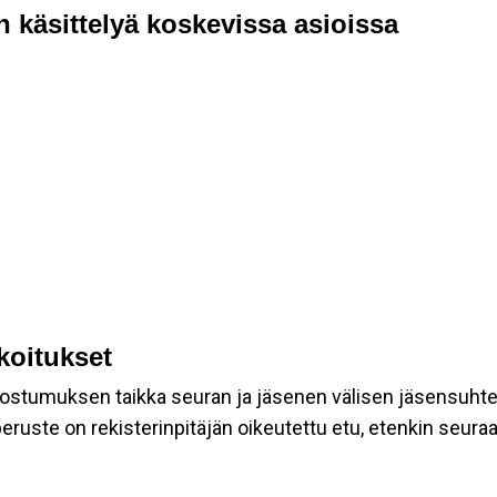
n käsittelyä koskevissa asioissa
rkoitukset
suostumuksen taikka seuran ja jäsenen välisen jäsensuht
eruste on rekisterinpitäjän oikeutettu etu, etenkin seuraav