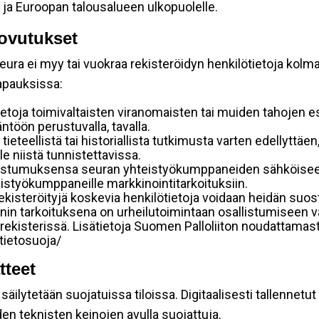
 ja Euroopan talousalueen ulkopuolelle.
ovutukset
ura ei myy tai vuokraa rekisteröidyn henkilötietoja kolman
tapauksissa:
etoja toimivaltaisten viranomaisten tai muiden tahojen e
töön perustuvalla, tavalla.
 tieteellistä tai historiallista tutkimusta varten edellyttäe
e niistä tunnistettavissa.
uostumuksensa seuran yhteistyökumppaneiden sähköiseen 
hteistyökumppaneille markkinointitarkoituksiin.
 rekisteröityjä koskevia henkilötietoja voidaan heidän 
iennin tarkoituksena on urheilutoimintaan osallistumiseen v
kka-rekisterissä. Lisätietoja Suomen Palloliiton noudattama
/tietosuoja/
tteet
äilytetään suojatuissa tiloissa. Digitaalisesti tallennetut 
en teknisten keinojen avulla suojattuja.