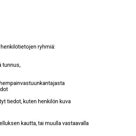
 henkilötietojen ryhmiä:
ä tunnus,
 vanhempainvastuunkantajasta
edot
yt tiedot, kuten henkilön kuva
lluksen kautta, tai muulla vastaavalla