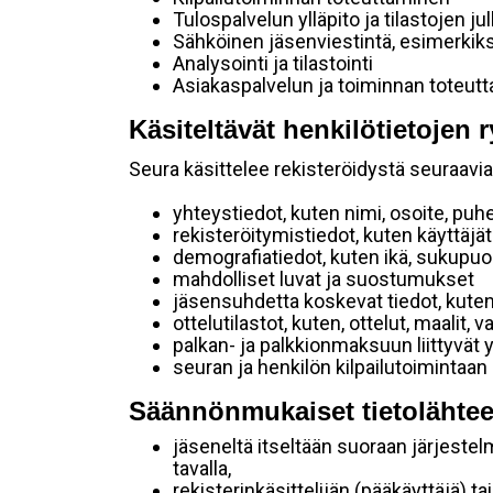
Tulospalvelun ylläpito ja tilastojen ju
Sähköinen jäsenviestintä, esimerkik
Analysointi ja tilastointi
Asiakaspalvelun ja toiminnan toteut
Käsiteltävät henkilötietojen r
Seura käsittelee rekisteröidystä seuraavia 
yhteystiedot, kuten nimi, osoite, puh
rekisteröitymistiedot, kuten käyttäj
demografiatiedot, kuten ikä, sukupuoli 
mahdolliset luvat ja suostumukset
jäsensuhdetta koskevat tiedot, kuten
ottelutilastot, kuten, ottelut, maalit,
palkan- ja palkkionmaksuun liittyvät 
seuran ja henkilön kilpailutoimintaan
Säännönmukaiset tietolähtee
jäseneltä itseltään suoraan järjestel
tavalla,
rekisterinkäsittelijän (pääkäyttäjä) ta