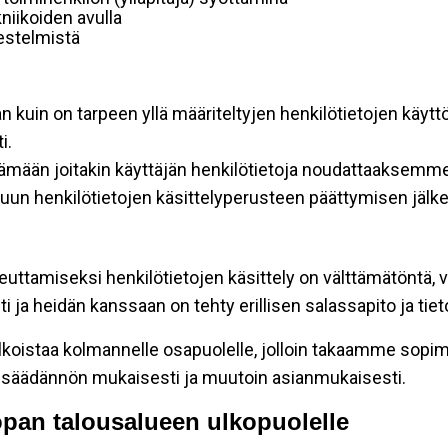
niikoiden avulla
rjestelmistä
an kuin on tarpeen yllä määriteltyjen henkilötietojen käytt
i.
ttämään joitakin käyttäjän henkilötietoja noudattaaksemme
un henkilötietojen käsittelyperusteen päättymisen jälk
teuttamiseksi henkilötietojen käsittely on välttämätöntä, v
 ja heidän kanssaan on tehty erillisen salassapito ja tie
koistaa kolmannelle osapuolelle, jolloin takaamme sopimus
insäädännön mukaisesti ja muutoin asianmukaisesti.
oopan talousalueen ulkopuolelle