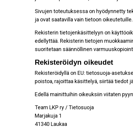
Sivujen toteutuksessa on hyödynnetty tekni
ja ovat saatavilla vain tietoon oikeutetuille.
Rekisterin tietojenkäsittelyyn on käyttöoik
edellyttää. Rekisterin tietojen muokkaami
suoritetaan säännöllinen varmuuskopiointi
Rekisteröidyn oikeudet
Rekisteröidyllä on EU: tietosuoja-asetukse
poistoa, rajoittaa käsittelyä, siirtää tiedo
Edellä mainittuihin oikeuksiin viitaten pyynn
Team LKP ry / Tietosuoja
Marjakuja 1
41340 Laukaa