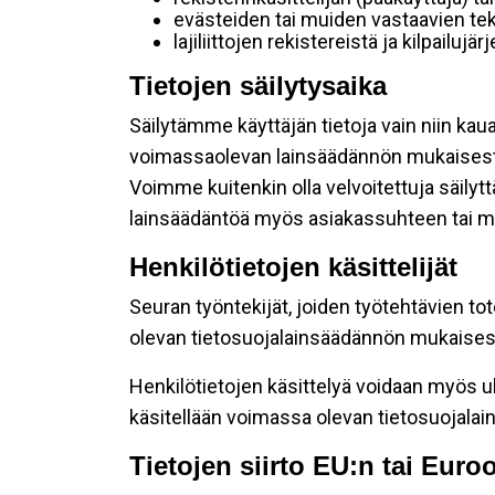
evästeiden tai muiden vastaavien tek
lajiliittojen rekistereistä ja kilpailujä
Tietojen säilytysaika
Säilytämme käyttäjän tietoja vain niin kau
voimassaolevan lainsäädännön mukaisest
Voimme kuitenkin olla velvoitettuja säily
lainsäädäntöä myös asiakassuhteen tai mu
Henkilötietojen käsittelijät
Seuran työntekijät, joiden työtehtävien to
olevan tietosuojalainsäädännön mukaisesti
Henkilötietojen käsittelyä voidaan myös ul
käsitellään voimassa olevan tietosuojala
Tietojen siirto EU:n tai Eur