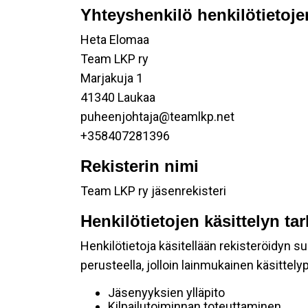
Yhteyshenkilö henkilötietoje
Heta Elomaa
Team LKP ry
Marjakuja 1
41340 Laukaa
puheenjohtaja@teamlkp.net
+358407281396
Rekisterin nimi
Team LKP ry jäsenrekisteri
Henkilötietojen käsittelyn ta
Henkilötietoja käsitellään rekisteröidyn 
perusteella, jolloin lainmukainen käsittelyp
Jäsenyyksien ylläpito
Kilpailutoiminnan toteuttaminen