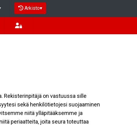
Arkisto
▾
▾
a. Rekisterinpitäjä on vastuussa sille
isyytesi sekä henkilötietojesi suojaaminen
rvitsemme niitä ylläpitääksemme ja
tä periaatteita, joita seura toteuttaa