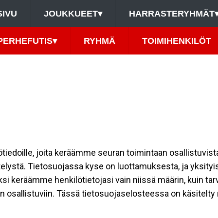
SIVU
JOUKKUEET
▾
HARRASTERYHMÄT
PERHEFUTIS
▾
RYHMÄ
TOIMIHENKILÖT
ilötiedoille, joita keräämme seuran toimintaan osallistuvist
ttelystä. Tietosuojassa kyse on luottamuksesta, ja yksity
ksi keräämme henkilötietojasi vain niissä määrin, kuin ta
allistuviin. Tässä tietosuojaselosteessa on käsitelty nii