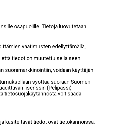
sille osapuolille. Tietoja luovutetaan
sittämien vaatimusten edellyttämällä,
n, että tiedot on muutettu sellaiseen
suoramarkkinointiin, voidaan käyttäjän
suostumuksellaan syöttää suoraan Suomen
aadittavan lisenssin (Pelipassi)
sta tietosuojakäytännöstä voit saada
ja käsiteltävät tiedot ovat tietokannoissa,