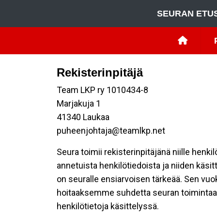
SEURAN ETU
Rekisterinpitäjä
Team LKP ry 1010434-8
Marjakuja 1
41340 Laukaa
puheenjohtaja@teamlkp.net
Seura toimii rekisterinpitäjänä niille henk
annetuista henkilötiedoista ja niiden käsi
on seuralle ensiarvoisen tärkeää. Sen vuo
hoitaaksemme suhdetta seuran toimintaan os
henkilötietoja käsittelyssä.