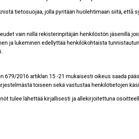
stä tietosuojaa, jolla pyritään huolehtimaan siitä, että̈
eudet vain niillä rekisterinpitäjän henkilöstön jäsenillä j
nen ja lukeminen edellyttää henkilökohtaista tunnistautum
.
n 679/2016 artiklan 15 -21 mukaisesti oikeus saada pääsy 
t järjestelmästä toiseen sekä vastustaa henkilötietojen käsi
öt tulee lähettää kirjallisesti ja allekirjoitettuna osoitteell