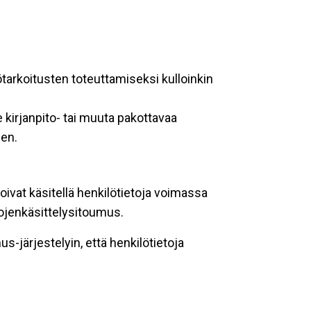
ötarkoitusten toteuttamiseksi kulloinkin
 kirjanpito- tai muuta pakottavaa
een.
oivat käsitellä henkilötietoja voimassa
tojenkäsittelysitoumus.
-järjestelyin, että henkilötietoja