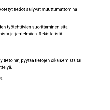
 syötetyt tiedot säilyvät muuttumattomina
oiden työtehtävien suorittaminen sitä
ista järjestelmään. Rekisteristä
tietoihin, pyytää tietojen oikaisemista tai
ttelyä.
a: