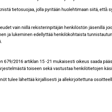
stä tietosuojaa, jolla pyritään huolehtimaan siitä, että̈
eudet vain niillä rekisterinpitäjän henkilöstön jäsenillä j
nen ja lukeminen edellyttää henkilökohtaista tunnistautum
.
n 679/2016 artiklan 15 -21 mukaisesti oikeus saada pääsy 
t järjestelmästä toiseen sekä vastustaa henkilötietojen käsi
öt tulee lähettää kirjallisesti ja allekirjoitettuna osoitteell