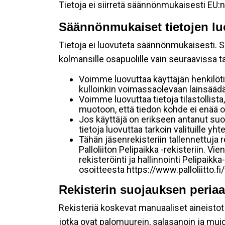
Tietoja ei siirretä säännönmukaisesti EU:n
Säännönmukaiset tietojen lu
Tietoja ei luovuteta säännönmukaisesti. Se
kolmansille osapuolille vain seuraavissa 
Voimme luovuttaa käyttäjän henkilöti
kulloinkin voimassaolevaan lainsäädän
Voimme luovuttaa tietoja tilastollista,
muotoon, että tiedon kohde ei enää ol
Jos käyttäjä on erikseen antanut s
tietoja luovuttaa tarkoin valituille y
Tähän jäsenrekisteriin tallennettuja
Palloliiton Pelipaikka -rekisteriin. V
rekisteröinti ja hallinnointi Pelipai
osoitteesta https://www.palloliitto.fi
Rekisterin suojauksen periaa
Rekisteriä koskevat manuaaliset aineistot s
jotka ovat palomuurein, salasanoin ja muid