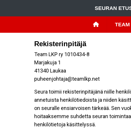
SEURAN ETU
TEAM 
Rekisterinpitäjä
Team LKP ry 1010434-8
Marjakuja 1
41340 Laukaa
puheenjohtaja@teamlkp.net
Seura toimii rekisterinpitäjänä niille henk
annetuista henkilötiedoista ja niiden käsi
on seuralle ensiarvoisen tärkeää. Sen vuo
hoitaaksemme suhdetta seuran toimintaan os
henkilötietoja käsittelyssä.