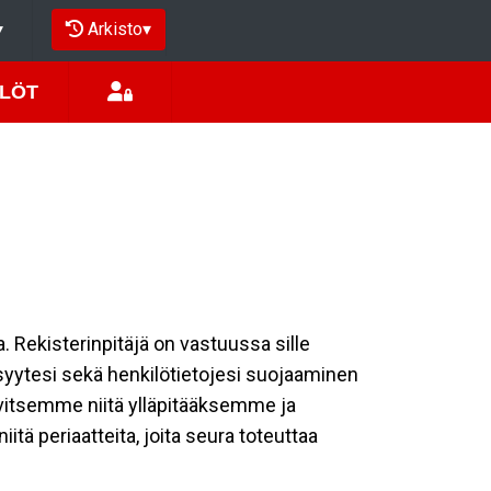
Arkisto
▾
▾
ILÖT
a. Rekisterinpitäjä on vastuussa sille
isyytesi sekä henkilötietojesi suojaaminen
rvitsemme niitä ylläpitääksemme ja
tä periaatteita, joita seura toteuttaa