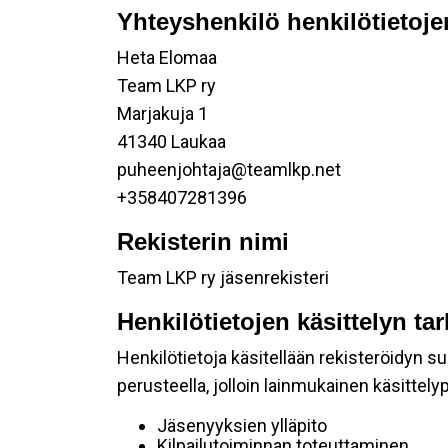
Yhteyshenkilö henkilötietoje
Heta Elomaa
Team LKP ry
Marjakuja 1
41340 Laukaa
puheenjohtaja@teamlkp.net
+358407281396
Rekisterin nimi
Team LKP ry jäsenrekisteri
Henkilötietojen käsittelyn ta
Henkilötietoja käsitellään rekisteröidyn 
perusteella, jolloin lainmukainen käsittelyp
Jäsenyyksien ylläpito
Kilpailutoiminnan toteuttaminen