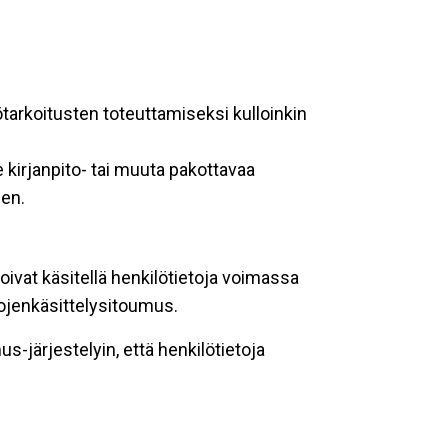
ötarkoitusten toteuttamiseksi kulloinkin
 kirjanpito- tai muuta pakottavaa
een.
oivat käsitellä henkilötietoja voimassa
tojenkäsittelysitoumus.
-järjestelyin, että henkilötietoja