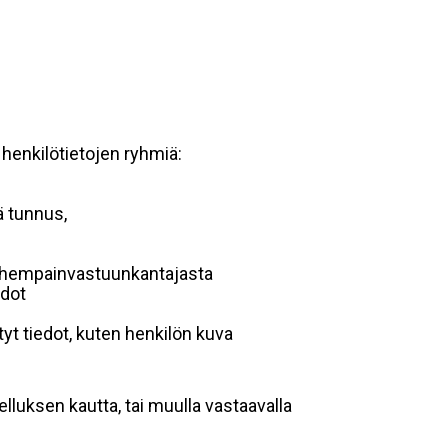
 henkilötietojen ryhmiä:
ä tunnus,
 vanhempainvastuunkantajasta
edot
yt tiedot, kuten henkilön kuva
lluksen kautta, tai muulla vastaavalla