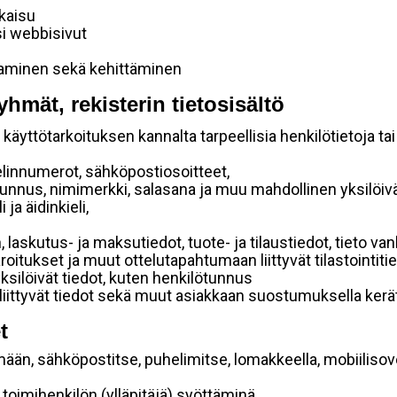
lkaisu
si webbisivut
taminen sekä kehittäminen
yhmät, rekisterin tietosisältö
käyttötarkoituksen kannalta tarpeellisia henkilötietoja tai
elinnumerot, sähköpostiosoitteet,
ätunnus, nimimerkki, salasana ja muu mahdollinen yksilöiv
ja äidinkieli,
, laskutus- ja maksutiedot, tuote- ja tilaustiedot, tieto
 varoitukset ja muut ottelutapahtumaan liittyvät tilastointiti
yksilöivät tiedot, kuten henkilötunnus
 liittyvät tiedot sekä muut asiakkaan suostumuksella kerät
t
mään, sähköpostitse, puhelimitse, lomakkeella, mobiilisove
i toimihenkilön (ylläpitäjä) syöttäminä