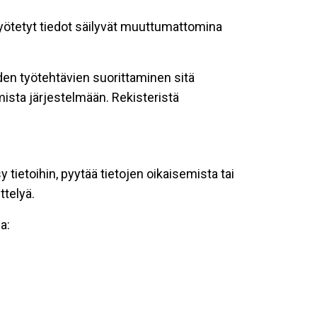
 syötetyt tiedot säilyvät muuttumattomina
oiden työtehtävien suorittaminen sitä
ista järjestelmään. Rekisteristä
tietoihin, pyytää tietojen oikaisemista tai
ttelyä.
a: