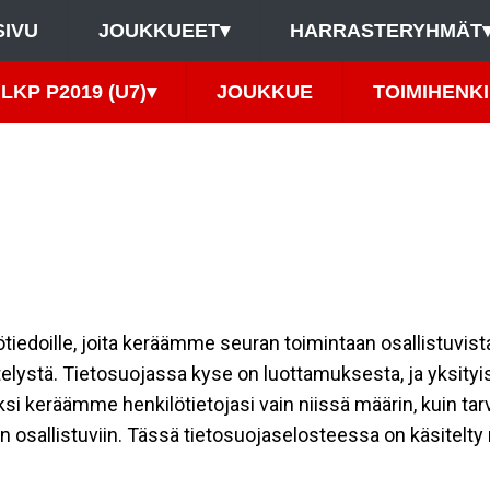
SIVU
JOUKKUEET
▾
HARRASTERYHMÄT
LKP P2019 (U7)
▾
JOUKKUE
TOIMIHENK
ilötiedoille, joita keräämme seuran toimintaan osallistuvist
ttelystä. Tietosuojassa kyse on luottamuksesta, ja yksity
ksi keräämme henkilötietojasi vain niissä määrin, kuin ta
allistuviin. Tässä tietosuojaselosteessa on käsitelty nii