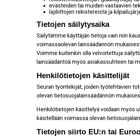
evästeiden tai muiden vastaavien tek
lajiliittojen rekistereistä ja kilpailujä
Tietojen säilytysaika
Säilytämme käyttäjän tietoja vain niin kau
voimassaolevan lainsäädännön mukaisest
Voimme kuitenkin olla velvoitettuja säily
lainsäädäntöä myös asiakassuhteen tai mu
Henkilötietojen käsittelijät
Seuran työntekijät, joiden työtehtävien to
olevan tietosuojalainsäädännön mukaisesti
Henkilötietojen käsittelyä voidaan myös ul
käsitellään voimassa olevan tietosuojala
Tietojen siirto EU:n tai Eur