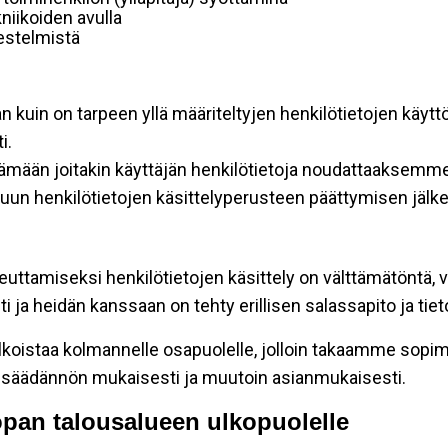
niikoiden avulla
rjestelmistä
an kuin on tarpeen yllä määriteltyjen henkilötietojen käytt
i.
ttämään joitakin käyttäjän henkilötietoja noudattaaksemme
un henkilötietojen käsittelyperusteen päättymisen jälk
teuttamiseksi henkilötietojen käsittely on välttämätöntä, v
 ja heidän kanssaan on tehty erillisen salassapito ja tie
koistaa kolmannelle osapuolelle, jolloin takaamme sopimus
insäädännön mukaisesti ja muutoin asianmukaisesti.
oopan talousalueen ulkopuolelle