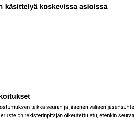
n käsittelyä koskevissa asioissa
rkoitukset
suostumuksen taikka seuran ja jäsenen välisen jäsensuht
eruste on rekisterinpitäjän oikeutettu etu, etenkin seuraav