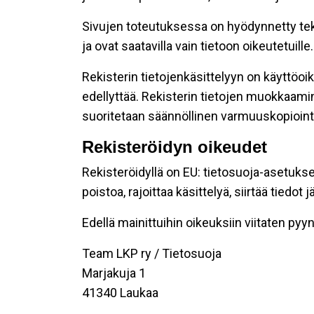
Sivujen toteutuksessa on hyödynnetty tekni
ja ovat saatavilla vain tietoon oikeutetuille.
Rekisterin tietojenkäsittelyyn on käyttöoik
edellyttää. Rekisterin tietojen muokkaami
suoritetaan säännöllinen varmuuskopiointi
Rekisteröidyn oikeudet
Rekisteröidyllä on EU: tietosuoja-asetukse
poistoa, rajoittaa käsittelyä, siirtää tiedo
Edellä mainittuihin oikeuksiin viitaten pyynn
Team LKP ry / Tietosuoja
Marjakuja 1
41340 Laukaa