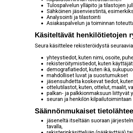
Tulospalvelun ylläpito ja tilastojen ju
Sähköinen jäsenviestintä, esimerkik
Analysointi ja tilastointi
Asiakaspalvelun ja toiminnan toteut
Käsiteltävät henkilötietojen r
Seura käsittelee rekisteröidystä seuraavia 
yhteystiedot, kuten nimi, osoite, puh
rekisteröitymistiedot, kuten käyttäj
demografiatiedot, kuten ikä, sukupuoli 
mahdolliset luvat ja suostumukset
jäsensuhdetta koskevat tiedot, kuten
ottelutilastot, kuten, ottelut, maalit,
palkan- ja palkkionmaksuun liittyvät 
seuran ja henkilön kilpailutoimintaan
Säännönmukaiset tietolähtee
jäseneltä itseltään suoraan järjestel
tavalla,
rekisterinkäsittelijän (pääkäyttäjä) ta