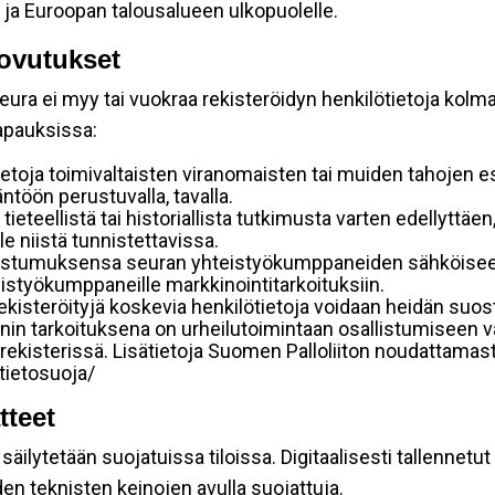
 ja Euroopan talousalueen ulkopuolelle.
ovutukset
ura ei myy tai vuokraa rekisteröidyn henkilötietoja kolman
tapauksissa:
etoja toimivaltaisten viranomaisten tai muiden tahojen e
töön perustuvalla, tavalla.
 tieteellistä tai historiallista tutkimusta varten edellyttäe
e niistä tunnistettavissa.
uostumuksensa seuran yhteistyökumppaneiden sähköiseen 
hteistyökumppaneille markkinointitarkoituksiin.
 rekisteröityjä koskevia henkilötietoja voidaan heidän 
iennin tarkoituksena on urheilutoimintaan osallistumiseen v
kka-rekisterissä. Lisätietoja Suomen Palloliiton noudattama
/tietosuoja/
tteet
äilytetään suojatuissa tiloissa. Digitaalisesti tallennetut 
en teknisten keinojen avulla suojattuja.