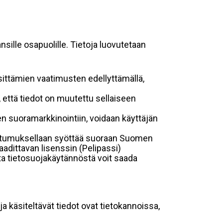
sille osapuolille. Tietoja luovutetaan
sittämien vaatimusten edellyttämällä,
n, että tiedot on muutettu sellaiseen
suoramarkkinointiin, voidaan käyttäjän
suostumuksellaan syöttää suoraan Suomen
aadittavan lisenssin (Pelipassi)
sta tietosuojakäytännöstä voit saada
ja käsiteltävät tiedot ovat tietokannoissa,