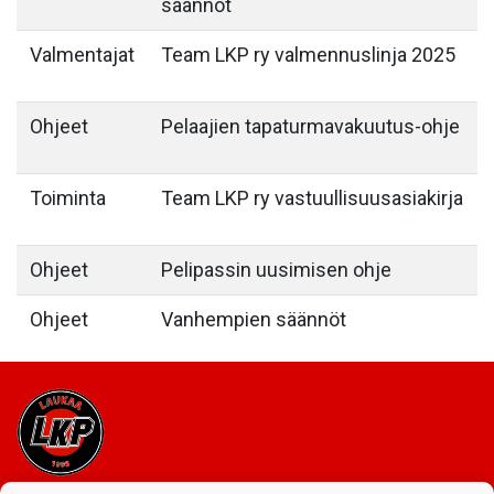
säännöt
Valmentajat
Team LKP ry valmennuslinja 2025
Ohjeet
Pelaajien tapaturmavakuutus-ohje
Toiminta
Team LKP ry vastuullisuusasiakirja
Ohjeet
Pelipassin uusimisen ohje
Ohjeet
Vanhempien säännöt