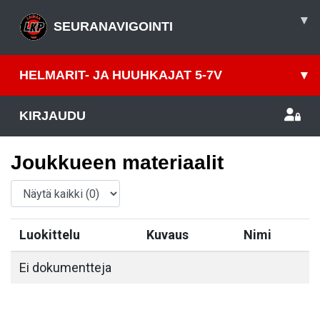
▾
SEURANAVIGOINTI
HELMARIT- JA HUUHKAJAT 5-7V
▾
KIRJAUDU
Joukkueen materiaalit
Luokittelu
Kuvaus
Nimi
Ei dokumentteja