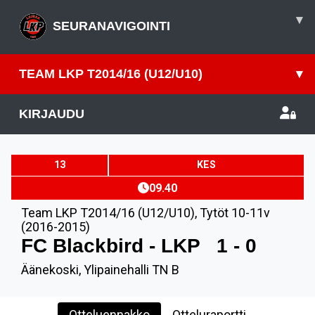
▾
SEURANAVIGOINTI
TEAM LKP T2014/16 (U12/U10)
▾
KIRJAUDU
13
KES
09.40
Team LKP T2014/16 (U12/U10)
,
Tytöt 10-11v
(2016-2015)
FC Blackbird - LKP
1 - 0
Äänekoski, Ylipainehalli TN B
Otteluennakko
Otteluraportti