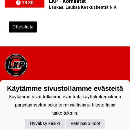
LKP - Komeetat
19:30
Laukaa, Laukaa Keskuskenttä N A
Ottelulista
Tietosuojaseloste
Käytämme sivustollamme evästeitä
Käytämme sivustollamme evästeitä käyttökokemuksen
parantamiseksi sekä toiminnallisiin ja tilastollisiin
tarkoituksiin.
Hyväksy kaikki
Vain pakolliset
Powered by