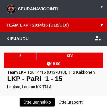
▾
SEURANAVIGOINTI
TEAM LKP T2014/16 (U12/U10)
▾
KIRJAUDU
5
KES
18.00
Team LKP T2014/16 (U12/U10)
,
T12 Kakkonen
LKP - PaRi
1 - 15
Laukaa, Laukaa KK TN A
Otteluennakko
Otteluraportti