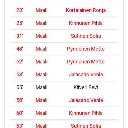
23
'
Maali
Kortelainen Ronja
25
'
Maali
Kinnunen Pihla
31
'
Maali
Sutinen Sofia
48
'
Maali
Pynnönen Mette
52
'
Maali
Pynnönen Mette
53
'
Maali
Jalasaho Venla
55
'
Maali
Kiiveri Eevi
58
'
Maali
Jalasaho Venla
60
'
Maali
Kinnunen Pihla
63
'
Maali
Sutinen Sofia