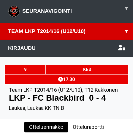
▾
SEURANAVIGOINTI
TEAM LKP T2014/16 (U12/U10)
▾
KIRJAUDU
9
KES
17.30
Team LKP T2014/16 (U12/U10)
,
T12 Kakkonen
LKP - FC Blackbird
0 - 4
Laukaa, Laukaa KK TN B
Otteluennakko
Otteluraportti