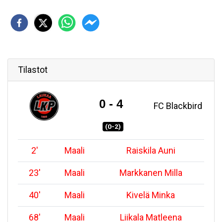
Tilastot
0 - 4
FC Blackbird
(0-2)
2
'
Maali
Raiskila Auni
23
'
Maali
Markkanen Milla
40
'
Maali
Kivelä Minka
68
'
Maali
Liikala Matleena