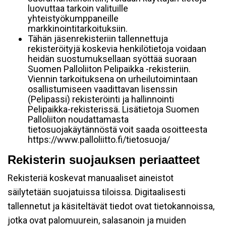
luovuttaa tarkoin valituille
yhteistyökumppaneille
markkinointitarkoituksiin.
Tähän jäsenrekisteriin tallennettuja
rekisteröityjä koskevia henkilötietoja voidaan
heidän suostumuksellaan syöttää suoraan
Suomen Palloliiton Pelipaikka -rekisteriin.
Viennin tarkoituksena on urheilutoimintaan
osallistumiseen vaadittavan lisenssin
(Pelipassi) rekisteröinti ja hallinnointi
Pelipaikka-rekisterissä. Lisätietoja Suomen
Palloliiton noudattamasta
tietosuojakäytännöstä voit saada osoitteesta
https://www.palloliitto.fi/tietosuoja/
Rekisterin suojauksen periaatteet
Rekisteriä koskevat manuaaliset aineistot
säilytetään suojatuissa tiloissa. Digitaalisesti
tallennetut ja käsiteltävät tiedot ovat tietokannoissa,
jotka ovat palomuurein, salasanoin ja muiden