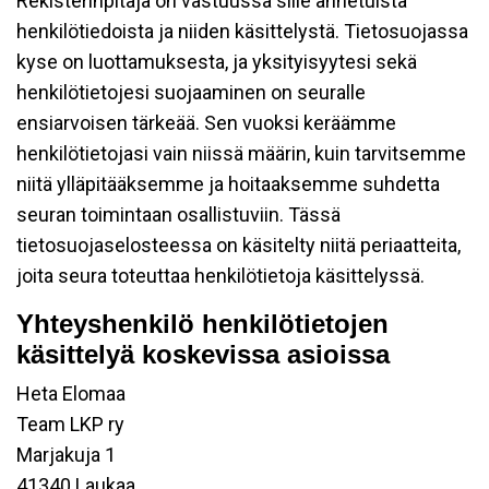
Rekisterinpitäjä on vastuussa sille annetuista
henkilötiedoista ja niiden käsittelystä. Tietosuojassa
kyse on luottamuksesta, ja yksityisyytesi sekä
henkilötietojesi suojaaminen on seuralle
ensiarvoisen tärkeää. Sen vuoksi keräämme
henkilötietojasi vain niissä määrin, kuin tarvitsemme
niitä ylläpitääksemme ja hoitaaksemme suhdetta
seuran toimintaan osallistuviin. Tässä
tietosuojaselosteessa on käsitelty niitä periaatteita,
joita seura toteuttaa henkilötietoja käsittelyssä.
Yhteyshenkilö henkilötietojen
käsittelyä koskevissa asioissa
Heta Elomaa
Team LKP ry
Marjakuja 1
41340 Laukaa