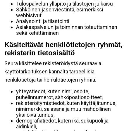
Tulospalvelun ylläpito ja tilastojen julkaisu
Sähköinen jäsenviestintä, esimerkiksi
webbisivut
Analysointi ja tilastointi
Asiakaspalvelun ja toiminnan toteuttaminen
sekä kehittäminen
Käsiteltävät henkilötietojen ryhmät,
rekisterin tietosisältö
Seura käsittelee rekisteröidystä seuraavia
käyttötarkoituksen kannalta tarpeellisia
henkilötietoja tai henkilötietojen ryhmiä:
yhteystiedot, kuten nimi, osoite,
puhelinnumerot, sähköpostiosoitteet,
rekisteröitymistiedot, kuten käyttäjätunnus,
nimimerkki, salasana ja muu mahdollinen
yksilöivä tunnus,
demografiatiedot, kuten ikä, sukupuoli ja
äidinkieli,