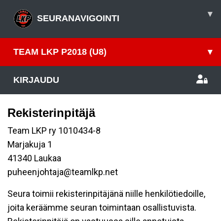
▾
SEURANAVIGOINTI
TEAM LKP P2018 (U8)
▾
KIRJAUDU
Rekisterinpitäjä
Team LKP ry 1010434-8
Marjakuja 1
41340 Laukaa
puheenjohtaja@teamlkp.net
Seura toimii rekisterinpitäjänä niille henkilötiedoille,
joita keräämme seuran toimintaan osallistuvista.