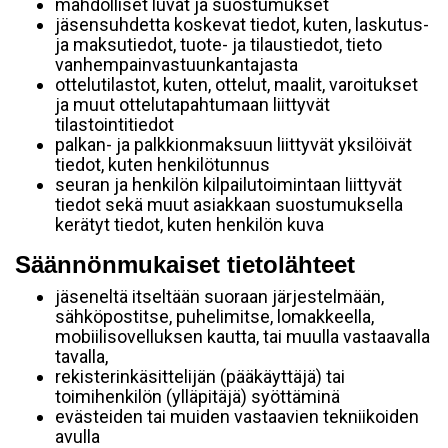
mahdolliset luvat ja suostumukset
jäsensuhdetta koskevat tiedot, kuten, laskutus-
ja maksutiedot, tuote- ja tilaustiedot, tieto
vanhempainvastuunkantajasta
ottelutilastot, kuten, ottelut, maalit, varoitukset
ja muut ottelutapahtumaan liittyvät
tilastointitiedot
palkan- ja palkkionmaksuun liittyvät yksilöivät
tiedot, kuten henkilötunnus
seuran ja henkilön kilpailutoimintaan liittyvät
tiedot sekä muut asiakkaan suostumuksella
kerätyt tiedot, kuten henkilön kuva
Säännönmukaiset tietolähteet
jäseneltä itseltään suoraan järjestelmään,
sähköpostitse, puhelimitse, lomakkeella,
mobiilisovelluksen kautta, tai muulla vastaavalla
tavalla,
rekisterinkäsittelijän (pääkäyttäjä) tai
toimihenkilön (ylläpitäjä) syöttäminä
evästeiden tai muiden vastaavien tekniikoiden
avulla