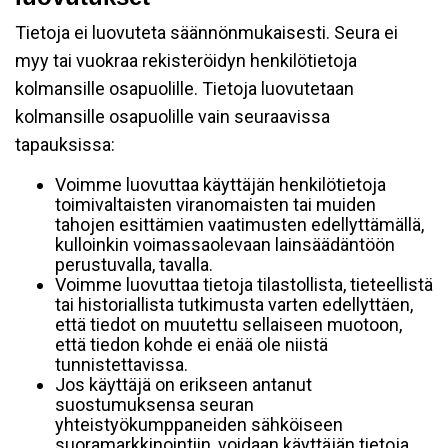
Tietoja ei luovuteta säännönmukaisesti. Seura ei
myy tai vuokraa rekisteröidyn henkilötietoja
kolmansille osapuolille. Tietoja luovutetaan
kolmansille osapuolille vain seuraavissa
tapauksissa:
Voimme luovuttaa käyttäjän henkilötietoja
toimivaltaisten viranomaisten tai muiden
tahojen esittämien vaatimusten edellyttämällä,
kulloinkin voimassaolevaan lainsäädäntöön
perustuvalla, tavalla.
Voimme luovuttaa tietoja tilastollista, tieteellistä
tai historiallista tutkimusta varten edellyttäen,
että tiedot on muutettu sellaiseen muotoon,
että tiedon kohde ei enää ole niistä
tunnistettavissa.
Jos käyttäjä on erikseen antanut
suostumuksensa seuran
yhteistyökumppaneiden sähköiseen
suoramarkkinointiin, voidaan käyttäjän tietoja