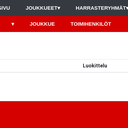
SIVU
JOUKKUEET
▾
HARRASTERYHMÄT
▾
JOUKKUE
TOIMIHENKILÖT
Luokittelu