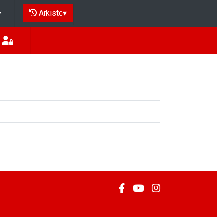
Arkisto
▾
▾