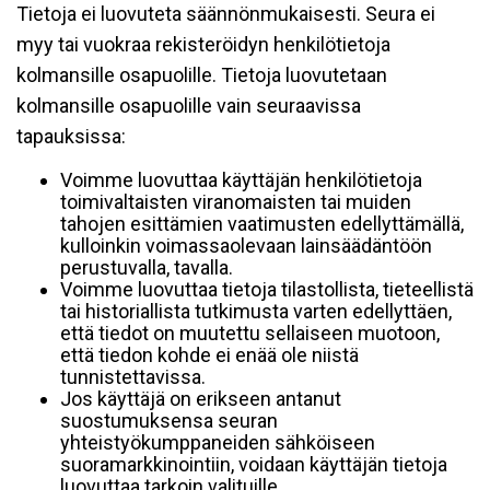
Tietoja ei luovuteta säännönmukaisesti. Seura ei
myy tai vuokraa rekisteröidyn henkilötietoja
kolmansille osapuolille. Tietoja luovutetaan
kolmansille osapuolille vain seuraavissa
tapauksissa:
Voimme luovuttaa käyttäjän henkilötietoja
toimivaltaisten viranomaisten tai muiden
tahojen esittämien vaatimusten edellyttämällä,
kulloinkin voimassaolevaan lainsäädäntöön
perustuvalla, tavalla.
Voimme luovuttaa tietoja tilastollista, tieteellistä
tai historiallista tutkimusta varten edellyttäen,
että tiedot on muutettu sellaiseen muotoon,
että tiedon kohde ei enää ole niistä
tunnistettavissa.
Jos käyttäjä on erikseen antanut
suostumuksensa seuran
yhteistyökumppaneiden sähköiseen
suoramarkkinointiin, voidaan käyttäjän tietoja
luovuttaa tarkoin valituille