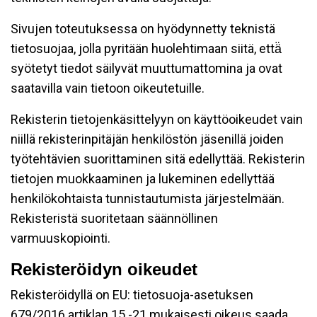
Sivujen toteutuksessa on hyödynnetty teknistä
tietosuojaa, jolla pyritään huolehtimaan siitä, että̈
syötetyt tiedot säilyvät muuttumattomina ja ovat
saatavilla vain tietoon oikeutetuille.
Rekisterin tietojenkäsittelyyn on käyttöoikeudet vain
niillä rekisterinpitäjän henkilöstön jäsenillä joiden
työtehtävien suorittaminen sitä edellyttää. Rekisterin
tietojen muokkaaminen ja lukeminen edellyttää
henkilökohtaista tunnistautumista järjestelmään.
Rekisteristä suoritetaan säännöllinen
varmuuskopiointi.
Rekisteröidyn oikeudet
Rekisteröidyllä on EU: tietosuoja-asetuksen
679/2016 artiklan 15 -21 mukaisesti oikeus saada