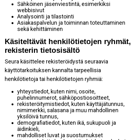
Sähköinen jäsenviestintä, esimerkiksi
webbisivut
Analysointi ja tilastointi
Asiakaspalvelun ja toiminnan toteuttaminen
sekä kehittäminen
Käsiteltävät henkilötietojen ryhmät,
rekisterin tietosisältö
Seura käsittelee rekisteröidystä seuraavia
käyttötarkoituksen kannalta tarpeellisia
henkilötietoja tai henkilötietojen ryhmiä:
yhteystiedot, kuten nimi, osoite,
puhelinnumerot, sähköpostiosoitteet,
rekisteröitymistiedot, kuten käyttäjätunnus,
nimimerkki, salasana ja muu mahdollinen
yksilöivä tunnus,
demografiatiedot, kuten ikä, sukupuoli ja
äidinkieli,
mahdolliset luvat ja suostumukset