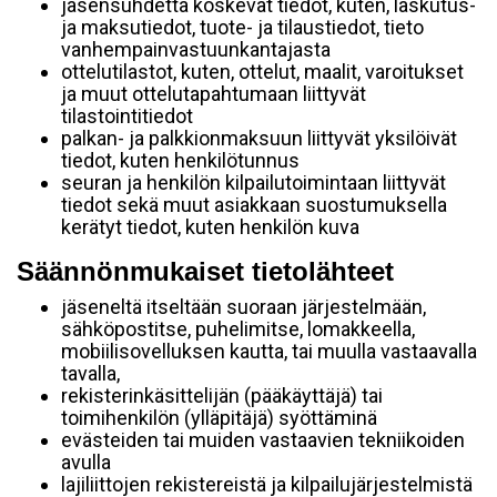
jäsensuhdetta koskevat tiedot, kuten, laskutus-
ja maksutiedot, tuote- ja tilaustiedot, tieto
vanhempainvastuunkantajasta
ottelutilastot, kuten, ottelut, maalit, varoitukset
ja muut ottelutapahtumaan liittyvät
tilastointitiedot
palkan- ja palkkionmaksuun liittyvät yksilöivät
tiedot, kuten henkilötunnus
seuran ja henkilön kilpailutoimintaan liittyvät
tiedot sekä muut asiakkaan suostumuksella
kerätyt tiedot, kuten henkilön kuva
Säännönmukaiset tietolähteet
jäseneltä itseltään suoraan järjestelmään,
sähköpostitse, puhelimitse, lomakkeella,
mobiilisovelluksen kautta, tai muulla vastaavalla
tavalla,
rekisterinkäsittelijän (pääkäyttäjä) tai
toimihenkilön (ylläpitäjä) syöttäminä
evästeiden tai muiden vastaavien tekniikoiden
avulla
lajiliittojen rekistereistä ja kilpailujärjestelmistä