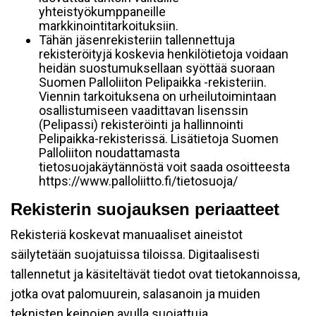
yhteistyökumppaneille
markkinointitarkoituksiin.
Tähän jäsenrekisteriin tallennettuja
rekisteröityjä koskevia henkilötietoja voidaan
heidän suostumuksellaan syöttää suoraan
Suomen Palloliiton Pelipaikka -rekisteriin.
Viennin tarkoituksena on urheilutoimintaan
osallistumiseen vaadittavan lisenssin
(Pelipassi) rekisteröinti ja hallinnointi
Pelipaikka-rekisterissä. Lisätietoja Suomen
Palloliiton noudattamasta
tietosuojakäytännöstä voit saada osoitteesta
https://www.palloliitto.fi/tietosuoja/
Rekisterin suojauksen periaatteet
Rekisteriä koskevat manuaaliset aineistot
säilytetään suojatuissa tiloissa. Digitaalisesti
tallennetut ja käsiteltävät tiedot ovat tietokannoissa,
jotka ovat palomuurein, salasanoin ja muiden
teknisten keinojen avulla suojattuja.