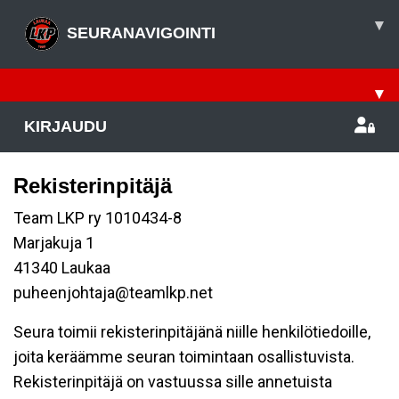
▾
SEURANAVIGOINTI
▾
KIRJAUDU
Rekisterinpitäjä
Team LKP ry 1010434-8
Marjakuja 1
41340 Laukaa
puheenjohtaja@teamlkp.net
Seura toimii rekisterinpitäjänä niille henkilötiedoille,
joita keräämme seuran toimintaan osallistuvista.
Rekisterinpitäjä on vastuussa sille annetuista