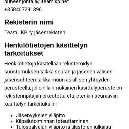
puheenjohtaja@teamlkp.net
+358407281396
Rekisterin nimi
Team LKP ry jäsenrekisteri
Henkilötietojen käsittelyn
tarkoitukset
Henkilötietoja käsitellään rekisteröidyn
suostumuksen taikka seuran ja jäsenen välisen
jäsensuhteen taikka muun asiallisen yhteyden
perusteella, jolloin lainmukainen käsittelyperuste on
rekisterinpitäjän oikeutettu etu, etenkin seuraaviin
käsittelyn tarkoituksiin:
Jäsenyyksien ylläpito
Kilpailutoiminnan toteuttaminen
Tulospalvelun ylläpito ja tilastojen julkaisu