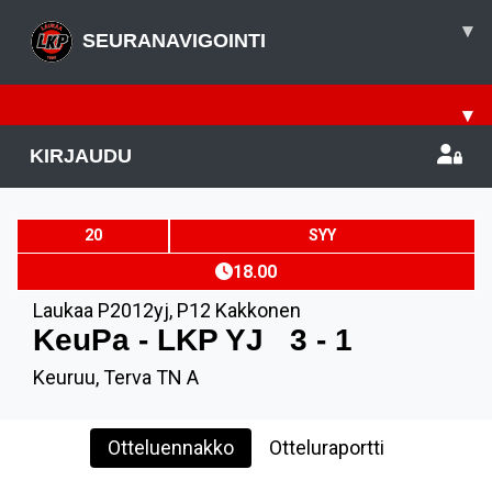
▾
SEURANAVIGOINTI
▾
KIRJAUDU
20
SYY
18.00
Laukaa P2012yj
,
P12 Kakkonen
KeuPa - LKP YJ
3 - 1
Keuruu, Terva TN A
Otteluennakko
Otteluraportti