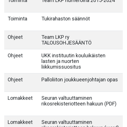
Toiminta
Team LKP numeroina 2015-2024
Toiminta
Tukirahaston säännöt
Ohjeet
Team LKP ry
TALOUSOHJESÄÄNTÖ
Ohjeet
UKK instituutin kouluikäisten
lasten ja nuorten
liikkumissuositus
Ohjeet
Palloliiton joukkueenjohtajan opas
Lomakkeet
Seuran valtuuttaminen
rikosrekisteriotteen hakuun (PDF)
Lomakkeet
Seuran valtuuttaminen