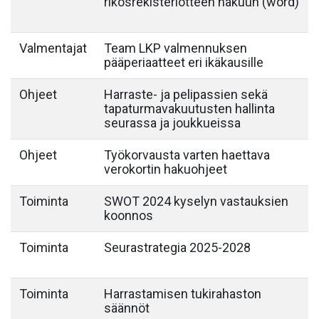
rikosrekisteriotteen hakuun (word)
Valmentajat
Team LKP valmennuksen
pääperiaatteet eri ikäkausille
Ohjeet
Harraste- ja pelipassien sekä
tapaturmavakuutusten hallinta
seurassa ja joukkueissa
Ohjeet
Työkorvausta varten haettava
verokortin hakuohjeet
Toiminta
SWOT 2024 kyselyn vastauksien
koonnos
Toiminta
Seurastrategia 2025-2028
Toiminta
Harrastamisen tukirahaston
säännöt