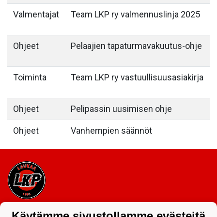
Valmentajat
Team LKP ry valmennuslinja 2025
Ohjeet
Pelaajien tapaturmavakuutus-ohje
Toiminta
Team LKP ry vastuullisuusasiakirja
Ohjeet
Pelipassin uusimisen ohje
Ohjeet
Vanhempien säännöt
Tietosuojaseloste
Käytämme sivustollamme evästeitä