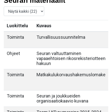
Seuran materiaalit
Luokittelu
Kuvaus
Toiminta
Turvallisuussuunnitelma
Ohjeet
Seuran valtuuttaminen
vapaaehtoisen rikosrekisteriotteen
hakuun
Toiminta
Matkakulukorvaushakemuslomake
Toiminta
Seuran ja joukkueiden
organisaatiokaavio kuvana