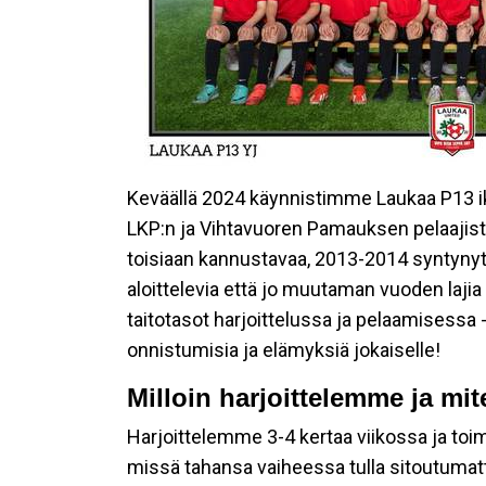
Keväällä 2024 käynnistimme Laukaa P13 
LKP:n ja Vihtavuoren Pamauksen pelaajista.
toisiaan kannustavaa, 2013-2014 syntynyt
aloittelevia että jo muutaman vuoden lajia
taitotasot harjoittelussa ja pelaamisess
onnistumisia ja elämyksiä jokaiselle!
Milloin harjoittelemme ja m
Harjoittelemme 3-4 kertaa viikossa ja toi
missä tahansa vaiheessa tulla sitoutumatta