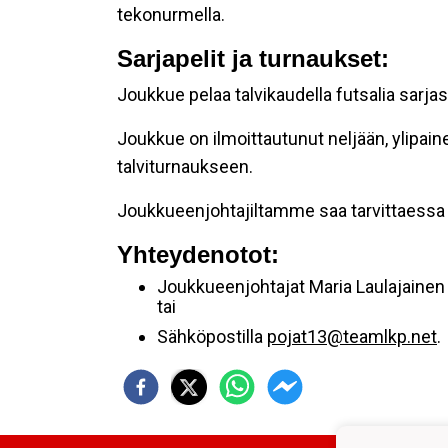
tekonurmella.
Sarjapelit ja turnaukset:
Joukkue pelaa talvikaudella futsalia sarj
Joukkue on ilmoittautunut neljään, ylipain
talviturnaukseen.
Joukkueenjohtajiltamme saa tarvittaessa
Yhteydenotot:
Joukkueenjohtajat Maria Laulajainen
tai
Sähköpostilla
pojat13@teamlkp.net
.