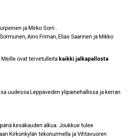
urpeinen ja Mirko Sorri .
 Sormunen, Aino Friman, Elias Saarinen ja Mikko
eille ovat tervetulleita
kaikki jalkapallosta
ossa uudessa Leppäveden ylipainehallissa ja kerran
mpänä kesäkauden alkua. Joukkue tulee
kaan Kirkonkylän tekonurmella ja Vihtavuoren