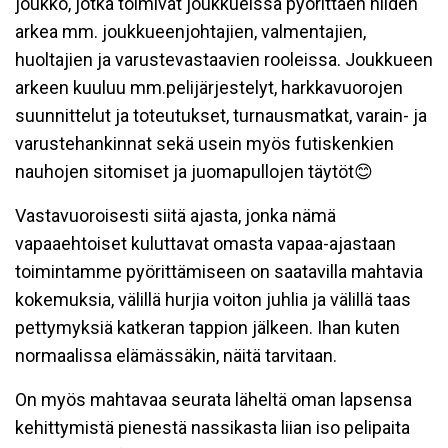
joukko, jotka toimivat joukkueissa pyörittäen niiden
arkea mm. joukkueenjohtajien, valmentajien,
huoltajien ja varustevastaavien rooleissa. Joukkueen
arkeen kuuluu mm.pelijärjestelyt, harkkavuorojen
suunnittelut ja toteutukset, turnausmatkat, varain- ja
varustehankinnat sekä usein myös futiskenkien
nauhojen sitomiset ja juomapullojen täytöt😊
Vastavuoroisesti siitä ajasta, jonka nämä
vapaaehtoiset kuluttavat omasta vapaa-ajastaan
toimintamme pyörittämiseen on saatavilla mahtavia
kokemuksia, välillä hurjia voiton juhlia ja välillä taas
pettymyksiä katkeran tappion jälkeen. Ihan kuten
normaalissa elämässäkin, näitä tarvitaan.
On myös mahtavaa seurata läheltä oman lapsensa
kehittymistä pienestä nassikasta liian iso pelipaita