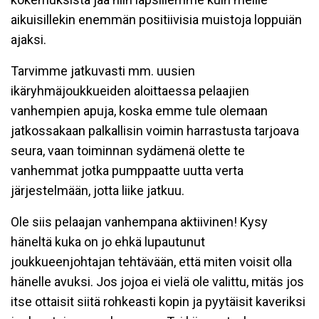
aikuisillekin enemmän positiivisia muistoja loppuiän
ajaksi.
Tarvimme jatkuvasti mm. uusien
ikäryhmäjoukkueiden aloittaessa pelaajien
vanhempien apuja, koska emme tule olemaan
jatkossakaan palkallisin voimin harrastusta tarjoava
seura, vaan toiminnan sydämenä olette te
vanhemmat jotka pumppaatte uutta verta
järjestelmään, jotta liike jatkuu.
Ole siis pelaajan vanhempana aktiivinen! Kysy
häneltä kuka on jo ehkä lupautunut
joukkueenjohtajan tehtävään, että miten voisit olla
hänelle avuksi. Jos jojoa ei vielä ole valittu, mitäs jos
itse ottaisit siitä rohkeasti kopin ja pyytäisit kaveriksi