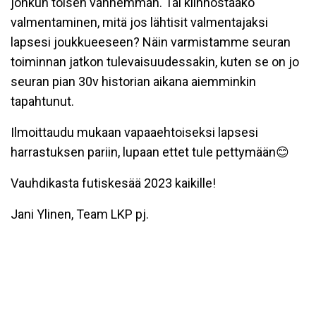
jonkun toisen vanhemman. Tai kiinnostaako
valmentaminen, mitä jos lähtisit valmentajaksi
lapsesi joukkueeseen? Näin varmistamme seuran
toiminnan jatkon tulevaisuudessakin, kuten se on jo
seuran pian 30v historian aikana aiemminkin
tapahtunut.
Ilmoittaudu mukaan vapaaehtoiseksi lapsesi
harrastuksen pariin, lupaan ettet tule pettymään😊
Vauhdikasta futiskesää 2023 kaikille!
Jani Ylinen, Team LKP pj.