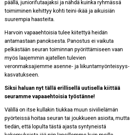
päällä, juniorifutaajaksi ja nähdä kuinka ryhmässä
toimiminen kehittyy kohti teini-ikää ja aikuisiän
suurempia haasteita.
Harvoin vapaaehtoisia tulee kiitettyä heidän
antamastaan panoksesta. Panostus ei vaikuta
pelkästään seuran toiminnan pyörittämiseen vaan
myös laajemmin ajatellen tulevien
veronmaksajiemme asenne- ja liikuntamyönteisyys-
kasvatukseen.
Siksi haluan nyt tällä erillisellä uutisella kiittää
seuramme vapaaehtoisia työstänne!
Välillä on itse kullakin tiukkaa muun siviilielämän
pyörteissä hoitaa seuran tai joukkueen asioita, mutta
tiedän, että lopulta tästä ajasta syntyneistä
kokemuksista jää niin lapsillemme kuin meille