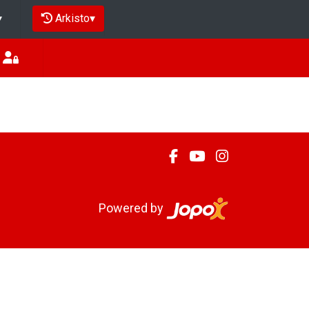
Arkisto
▾
▾
Powered by