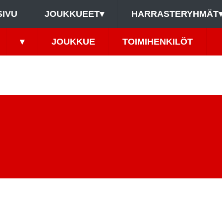
SIVU
JOUKKUEET
▾
HARRASTERYHMÄT
▾
JOUKKUE
TOIMIHENKILÖT