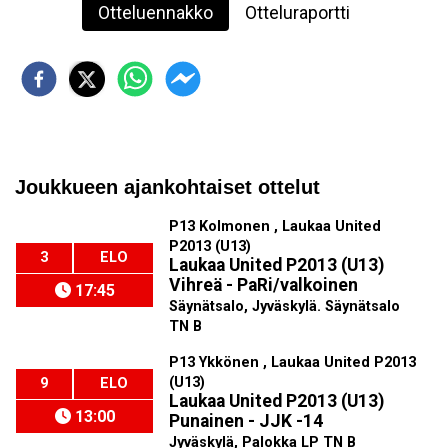
Otteluennakko
Otteluraportti
Joukkueen ajankohtaiset ottelut
P13 Kolmonen , Laukaa United
P2013 (U13)
3
ELO
Laukaa United P2013 (U13)
Vihreä - PaRi/valkoinen
17:45
Säynätsalo, Jyväskylä. Säynätsalo
TN B
P13 Ykkönen , Laukaa United P2013
(U13)
9
ELO
Laukaa United P2013 (U13)
13:00
Punainen - JJK -14
Jyväskylä, Palokka LP TN B