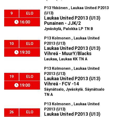
P13 Ykkönen , Laukaa United P2013
(U13)
9
ELO
Laukaa United P2013 (U13)
16:00
Punainen - JJK/2
Jyväskylä, Palokka LP TN B
P13 Kolmonen , Laukaa United
P2013 (U13)
10
ELO
Laukaa United P2013 (U13)
19:30
Vihreä - MuurY/Blacks
Laukaa, Laukaa KK TN A
P13 Kolmonen , Laukaa United
P2013 (U13)
19
ELO
Laukaa United P2013 (U13)
Vihreä - FCV -14
19:00
Säynätsalo, Jyväskylä. Säynätsalo
TN A
P13 Kolmonen , Laukaa United
P2013 (U13)
26
ELO
Laukaa United P2013 (U13)