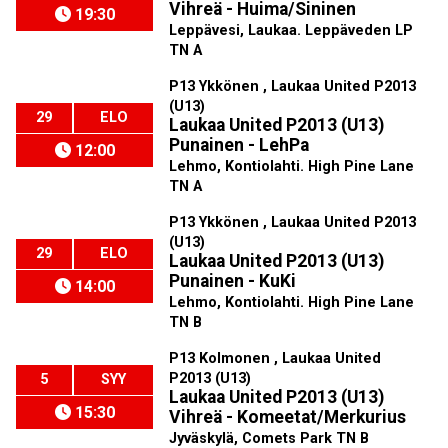
Vihreä - Huima/Sininen
19:30
Leppävesi, Laukaa. Leppäveden LP
TN A
P13 Ykkönen , Laukaa United P2013
(U13)
29
ELO
Laukaa United P2013 (U13)
Punainen - LehPa
12:00
Lehmo, Kontiolahti. High Pine Lane
TN A
P13 Ykkönen , Laukaa United P2013
(U13)
29
ELO
Laukaa United P2013 (U13)
Punainen - KuKi
14:00
Lehmo, Kontiolahti. High Pine Lane
TN B
P13 Kolmonen , Laukaa United
P2013 (U13)
5
SYY
Laukaa United P2013 (U13)
15:30
Vihreä - Komeetat/Merkurius
Jyväskylä, Comets Park TN B