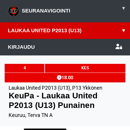
▾
SEURANAVIGOINTI
LAUKAA UNITED P2013 (U13)
▾
KIRJAUDU
4
KES
18.00
Laukaa United P2013 (U13)
,
P13 Ykkönen
KeuPa - Laukaa United
P2013 (U13) Punainen
Keuruu, Terva TN A