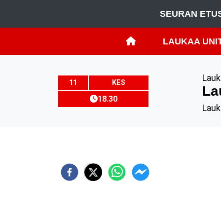
SEURAN ETU
LAUKAA UNITE
Lauk
11
KES
La
18.30
Lauk