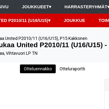
SIVU
JOUKKUEET
▾
HARRASTERYHMÄT
D P2010/11 (U16/U15)
▾
JOUKKUE
TOI
aa United P2010/11 (U16/U15)
,
P15 Kakkonen
ukaa United P2010/11 (U16/U15) 
aa, Vihtavuori LP TN
Otteluennakko
Otteluraportti