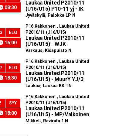
Laukaa United P2010/11
08:30
(U16/U15) P10-11 yj - IK
Jyväskylä, Palokka LP N
P16 Kakkonen , Laukaa United
P2010/11 (U16/U15)
3
ELO
Laukaa United P2010/11
16:00
(U16/U15) - WJK
Varkaus, Kisapuisto N
P16 Kakkonen , Laukaa United
P2010/11 (U16/U15)
7
ELO
Laukaa United P2010/11
18:30
(U16/U15) - MuurY YJ/3
Laukaa, Laukaa KK TN
P16 Kakkonen , Laukaa United
P2010/11 (U16/U15)
2
SYY
Laukaa United P2010/11
18:00
(U16/U15) - MP/Valkoinen
Mikkeli, Ravirata 1 N