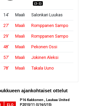
(2-2)
14
'
Maali
Salonkari Luukas
27
'
Maali
Romppanen Sampo
29
'
Maali
Romppanen Sampo
48
'
Maali
Pekonen Ossi
57
'
Maali
Jokinen Aleksi
78
'
Maali
Takala Uuno
oukkueen ajankohtaiset ottelut
P16 Kakkonen , Laukaa United
P2010/11 (U16/U15)
3
ELO