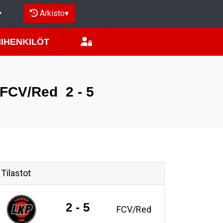
Arkisto
▾
▾
MIHENKILÖT
- FCV/Red
2 - 5
Tilastot
2 - 5
FCV/Red